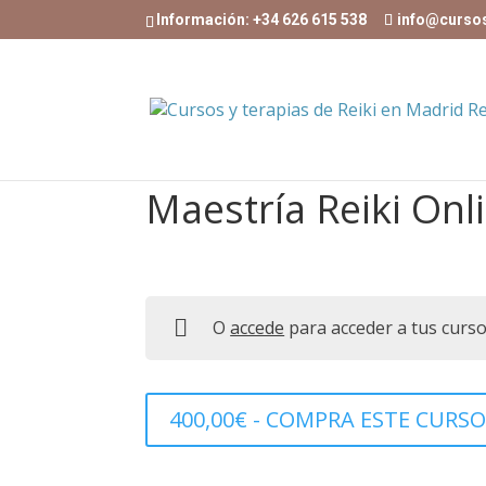
Información: +34 626 615 538
info@curso
Maestría Reiki Onl
O
accede
para acceder a tus curs
400,00
€
- COMPRA ESTE CURS