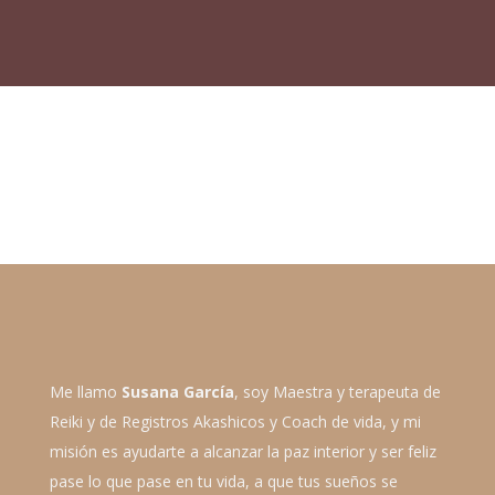
Me llamo
Susana García
, soy Maestra y terapeuta de
Reiki y de Registros Akashicos y Coach de vida, y mi
misión es ayudarte a alcanzar la paz interior y ser feliz
pase lo que pase en tu vida, a que tus sueños se