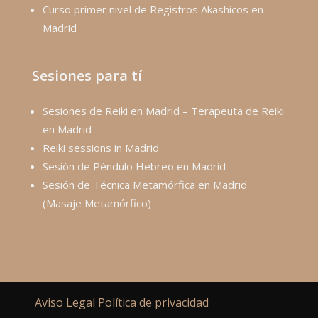
Curso primer nivel de Registros Akashicos en
Madrid
Sesiones para tí
Sesiones de Reiki en Madrid – Terapeuta de Reiki
en Madrid
Reiki sessions in Madrid
Sesión de Péndulo Hebreo en Madrid
Sesión de Técnica Metamórfica en Madrid
(Masaje Metamórfico)
Aviso Legal
Política de privacidad