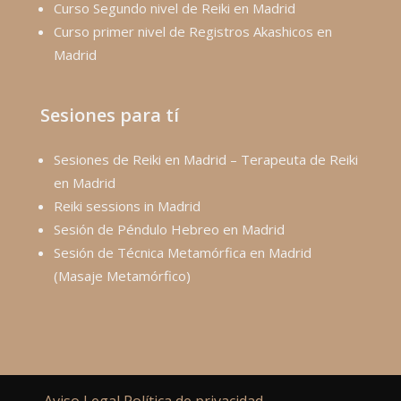
Curso Segundo nivel de Reiki en Madrid
Curso primer nivel de Registros Akashicos en
Madrid
Sesiones para tí
Sesiones de Reiki en Madrid – Terapeuta de Reiki
en Madrid
Reiki sessions in Madrid
Sesión de Péndulo Hebreo en Madrid
Sesión de Técnica Metamórfica en Madrid
(Masaje Metamórfico)