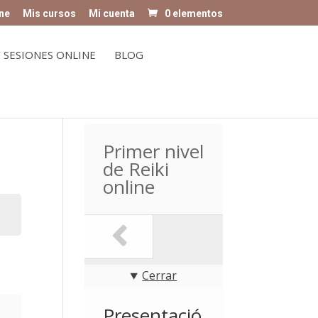
ne
Mis cursos
Mi cuenta
0 elementos
 SESIONES ONLINE
BLOG
Primer nivel
de Reiki
online
Cerrar
Presentació