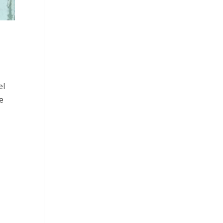
s
el
e