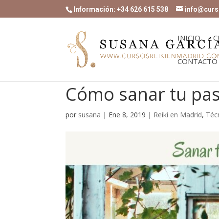
Información: +34 626 615 538
info@curs
INICIO
C
CONTACTO
Cómo sanar tu pas
por
susana
|
Ene 8, 2019
|
Reiki en Madrid
,
Técn