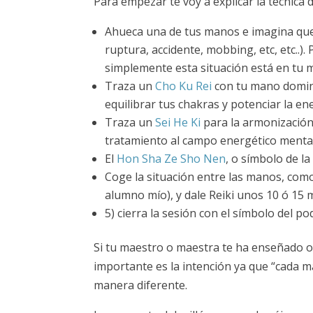
Para empezar te voy a explicar la técnica
Ahueca una de tus manos e imagina que 
ruptura, accidente, mobbing, etc, etc..)
simplemente esta situación está en tu 
Traza un
Cho Ku Rei
con tu mano domina
equilibrar tus chakras y potenciar la en
Traza un
Sei He Ki
para la armonización
tratamiento al campo energético mental
El
Hon Sha Ze Sho Nen
, o símbolo de la
Coge la situación entre las manos, como 
alumno mío), y dale Reiki unos 10 ó 15 
5) cierra la sesión con el símbolo del po
Si tu maestro o maestra te ha enseñado otr
importante es la intención ya que “cada ma
manera diferente.