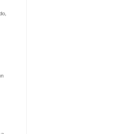
do,
un