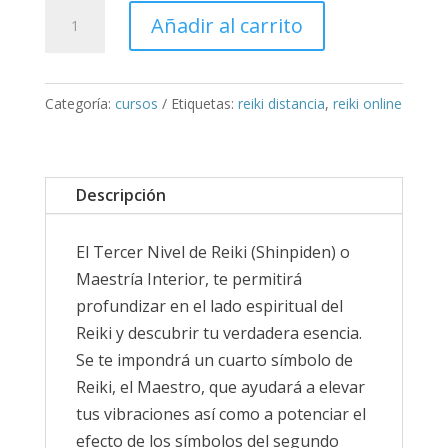
Tercer
Añadir al carrito
nivel
de
Reiki
Categoría:
cursos
Etiquetas:
reiki distancia
,
reiki online
online
cantidad
Descripción
El Tercer Nivel de Reiki (Shinpiden) o
Maestría Interior, te permitirá
profundizar en el lado espiritual del
Reiki y descubrir tu verdadera esencia.
Se te impondrá un cuarto símbolo de
Reiki, el Maestro, que ayudará a elevar
tus vibraciones así como a potenciar el
efecto de los símbolos del segundo