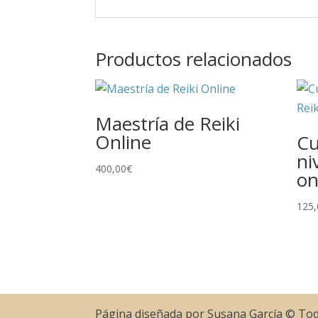
Productos relacionados
Maestría de Reiki
Online
Cu
ni
400,00
€
on
125,
Página diseñada por Susana García © To