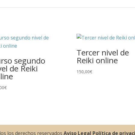
Tercer nivel de
Reiki online
rso segundo
vel de Reiki
150,00
€
line
00
€
dos los derechos reservados
Aviso Legal
Política de priva