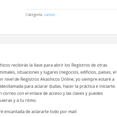
de
Registros
Categoría:
cursos
Akashicos
Online
cantidad
icos recibirás la llave para abrir los Registros de otras
imales, situaciones y lugares (negocios, edificios, países, el
mer nivel de Registros Akashicos Online, yo siempre estaré a
deollamada para aclarar dudas, hacer la práctica e iniciarte.
n correo con el enlace de acceso y las claves y puedes
ieras y a tu ritmo.
ré encantada de aclararte todo por mail: