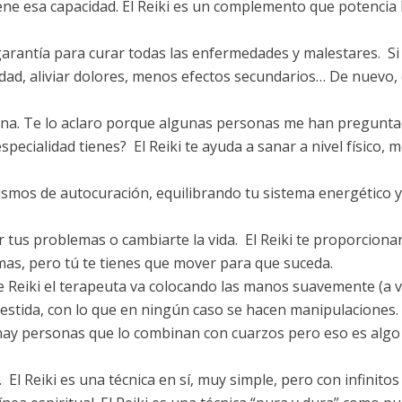
ene esa capacidad. El Reiki es un complemento que potencia 
garantía para curar todas las enfermedades y malestares. S
ad, aliviar dolores, menos efectos secundarios… De nuevo, 
na. Te lo aclaro porque algunas personas me han preguntado
cialidad tienes? El Reiki te ayuda a sanar a nivel físico, me
smos de autocuración, equilibrando tu sistema energético y
tus problemas o cambiarte la vida. El Reiki te proporcionará 
mas, pero tú te tienes que mover para que suceda.
 Reiki el terapeuta va colocando las manos suavemente (a ve
 vestida, con lo que en ningún caso se hacen manipulaciones
ay personas que lo combinan con cuarzos pero eso es algo 
El Reiki es una técnica en sí, muy simple, pero con infinitos 