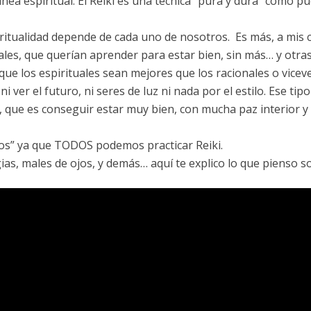
ínea espiritual. El Reiki es una técnica “pura y dura” como pu
spiritualidad depende de cada uno de nosotros. Es más, a mis 
ales, que querían aprender para estar bien, sin más… y otra
que los espirituales sean mejores que los racionales o vicev
 ver el futuro, ni seres de luz ni nada por el estilo. Ese ti
ki, que es conseguir estar muy bien, con mucha paz interior 
dos” ya que TODOS podemos practicar Reiki.
s, males de ojos, y demás… aquí te explico lo que pienso s