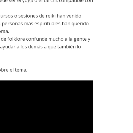
ede ser el yoga o el tai chi, compatible con
cursos o sesiones de reiki han venido
s personas más espirituales han querido
ersa.
po de folklore confunde mucho a la gente y
y ayudar a los demás a que también lo
obre el tema.