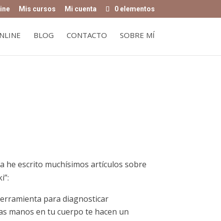
ine
Mis cursos
Mi cuenta
0 elementos
NLINE
BLOG
CONTACTO
SOBRE MÍ
Ya he escrito muchísimos artículos sobre
i”:
herramienta para diagnosticar
as manos en tu cuerpo te hacen un