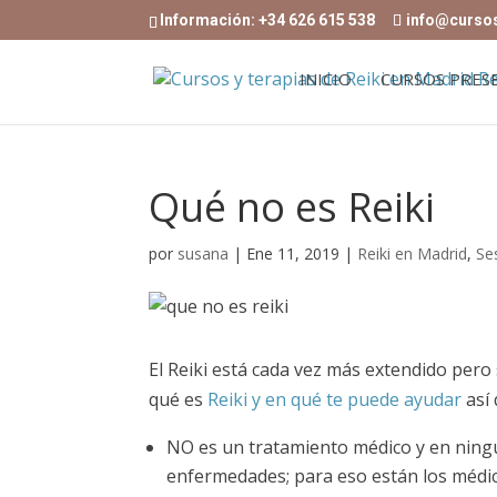
Información: +34 626 615 538
info@curso
INICIO
CURSOS PRES
Qué no es Reiki
por
susana
|
Ene 11, 2019
|
Reiki en Madrid
,
Se
El Reiki está cada vez más extendido pero
qué es
Reiki y en qué te puede ayudar
así 
NO es un tratamiento médico y en ningú
enfermedades; para eso están los médi