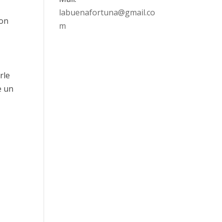
labuenafortuna@gmail.co
con
m
rle
e un