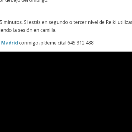
r debajo del ombligo.
5 minutos. Si estás en segundo o tercer nivel de Reiki utiliza
iendo la sesión en camilla.
n Madrid
conmigo ¡pídeme cita! 645 312 488