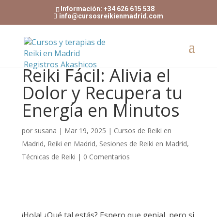
Información: +34 626 615 538
info@cursosreikienmadrid.com
Reiki Fácil: Alivia el
Dolor y Recupera tu
Energía en Minutos
por
susana
|
Mar 19, 2025
|
Cursos de Reiki en
Madrid
,
Reiki en Madrid
,
Sesiones de Reiki en Madrid
,
Técnicas de Reiki
|
0 Comentarios
¡Hola! ¿Qué tal estás? Espero que genial, pero si