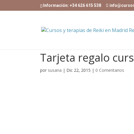
Información: +34 626 615 538
info@curso
Tarjeta regalo curs
por
susana
|
Dic 22, 2015
|
0 Comentarios