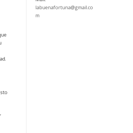
labuenafortuna@gmail.co
m
 que
u
ad.
,
Esto
,