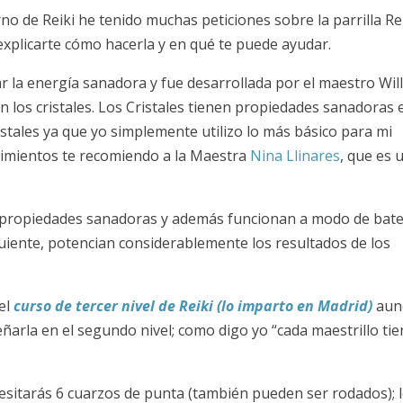
erno de Reiki he tenido muchas peticiones sobre la parrilla Re
 explicarte cómo hacerla y en qué te puede ayudar.
ciar la energía sanadora y fue desarrollada por el maestro Wil
n los cristales. Los Cristales tienen propiedades sanadoras 
istales ya que yo simplemente utilizo lo más básico para mi
ocimientos te recomiendo a la Maestra
Nina Llinares
, que es 
en propiedades sanadoras y además funcionan a modo de bate
uiente, potencian considerablemente los resultados de los
el
curso de tercer nivel de Reiki (lo imparto en Madrid)
aun
arla en el segundo nivel; como digo yo “cada maestrillo ti
esitarás 6 cuarzos de punta (también pueden ser rodados); 