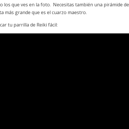
o los que ves en la foto. Necesitas también una pirámide d
ta más grande que es el cuarzo maestro.
r tu parrilla de Reiki fácil: