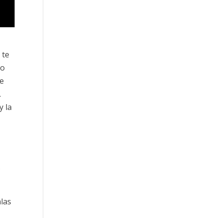
 te
do
se
.
y la
s
alas