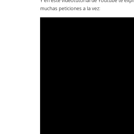
Y en este videotutorial de Youtube te exp
muchas peticiones a la vez: