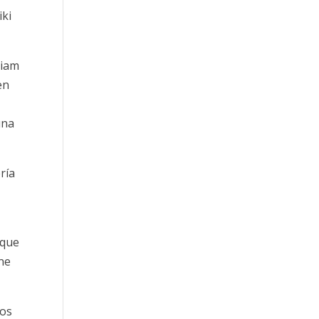
iki
liam
en
una
ría
que
ene
los