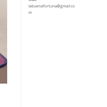
labuenafortuna@gmail.co
m