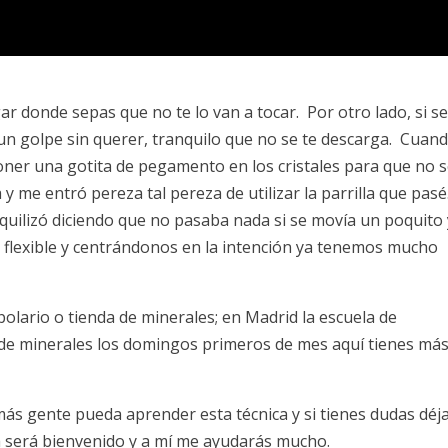
r donde sepas que no te lo van a tocar. Por otro lado, si se
n golpe sin querer, tranquilo que no se te descarga. Cuan
ner una gotita de pegamento en los cristales para que no 
y me entró pereza tal pereza de utilizar la parrilla que pasé
ilizó diciendo que no pasaba nada si se movía un poquito 
o flexible y centrándonos en la intención ya tenemos mucho
bolario o tienda de minerales; en Madrid la escuela de
 de minerales los domingos primeros de mes aquí tienes má
más gente pueda aprender esta técnica y si tienes dudas déj
 será bienvenido y a mí me ayudarás mucho.