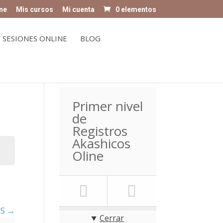
ne
Mis cursos
Mi cuenta
0 elementos
 SESIONES ONLINE
BLOG
Primer nivel
de
Registros
Akashicos
Oline
OS
Cerrar