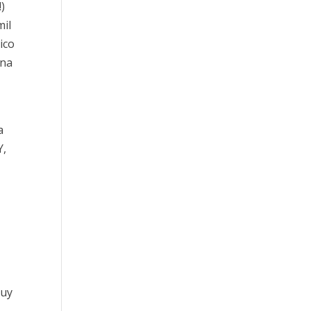
!)
mil
ico
ana
a
Y,
muy