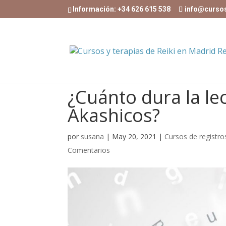
Información: +34 626 615 538
info@curso
¿Cuánto dura la le
Akashicos?
por
susana
|
May 20, 2021
|
Cursos de registro
Comentarios