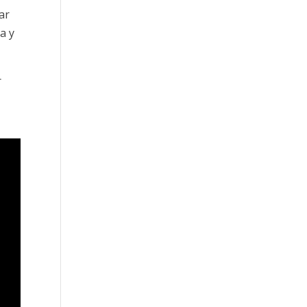
ar
a y
r