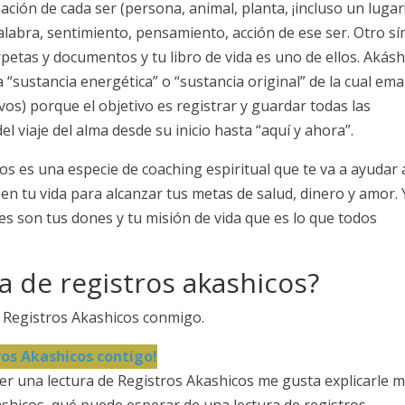
ción de cada ser (persona, animal, planta, ¡incluso un lugar
palabra, sentimiento, pensamiento, acción de ese ser. Otro sí
petas y documentos y tu libro de vida es uno de ellos. Akásh
a “sustancia energética” o “sustancia original” de la cual em
ivos) porque el objetivo es registrar y guardar todas las
l viaje del alma desde su inicio hasta “aquí y ahora”.
os es una especie de coaching espiritual que te va a ayudar 
 en tu vida para alcanzar tus metas de salud, dinero y amor. 
es son tus dones y tu misión de vida que es lo que todos
a de registros akashicos?
 Registros Akashicos conmigo.
ros Akashicos contigo!
er una lectura de Registros Akashicos me gusta explicarle 
hicos, qué puede esperar de una lectura de registros