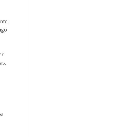
nte;
ngo
er
as,
ra
y