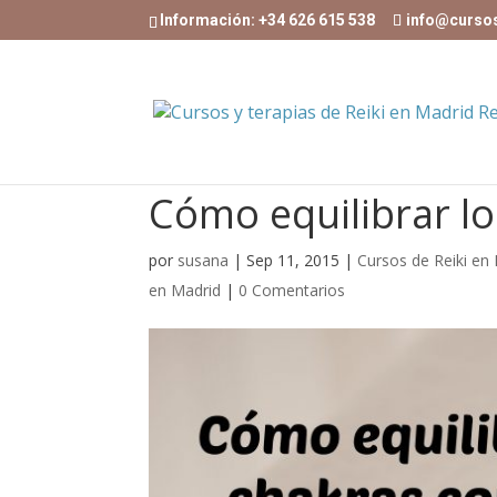
Información: +34 626 615 538
info@curso
Cómo equilibrar lo
por
susana
|
Sep 11, 2015
|
Cursos de Reiki en
en Madrid
|
0 Comentarios