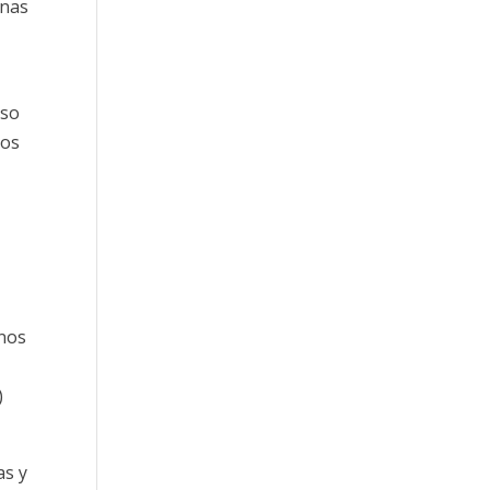
unas
eso
nos
 nos
)
as y