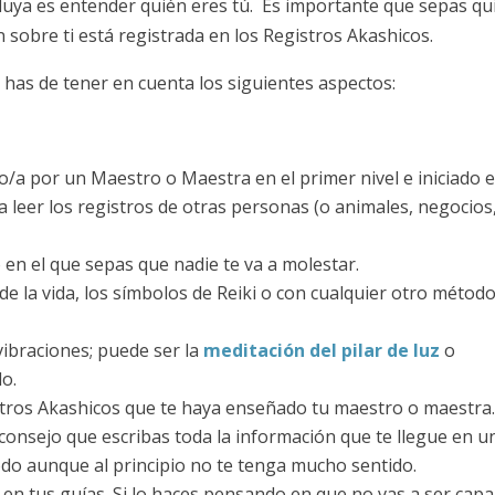
 fluya es entender quién eres tú. Es importante que sepas qu
 sobre ti está registrada en los Registros Akashicos.
 has de tener en cuenta los siguientes aspectos:
o/a por un Maestro o Maestra en el primer nivel e iniciado e
 leer los registros de otras personas (o animales, negocios
en el que sepas que nadie te va a molestar.
 de la vida, los símbolos de Reiki o con cualquier otro métod
vibraciones; puede ser la
meditación del pilar de luz
o
do.
istros Akashicos que te haya enseñado tu maestro o maestra
consejo que escribas toda la información que te llegue en u
do aunque al principio no te tenga mucho sentido.
y en tus guías. Si lo haces pensando en que no vas a ser capa