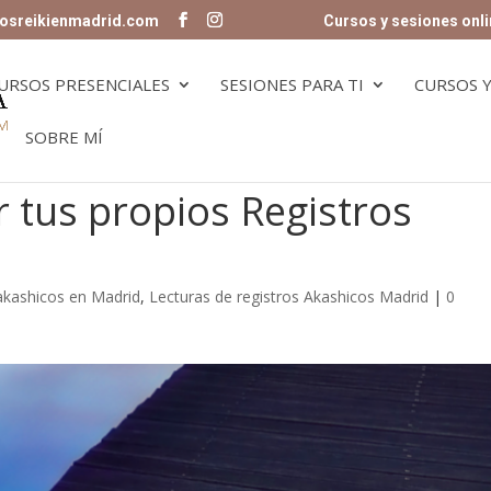
osreikienmadrid.com
Cursos y sesiones onli
URSOS PRESENCIALES
SESIONES PARA TI
CURSOS Y
SOBRE MÍ
r tus propios Registros
 akashicos en Madrid
,
Lecturas de registros Akashicos Madrid
|
0