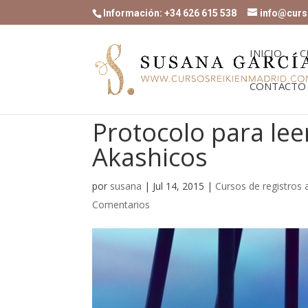
Información: +34 626 615 538
info@curs
INICIO
C
CONTACTO
Protocolo para lee
Akashicos
por
susana
|
Jul 14, 2015
|
Cursos de registros
Comentarios