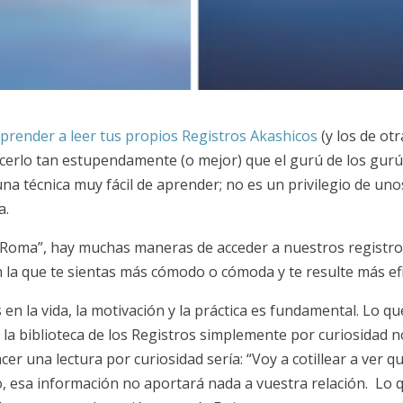
prender a leer tus propios Registros Akashicos
(y los de otr
hacerlo tan estupendamente (o mejor) que el gurú de los gurú
na técnica muy fácil de aprender; no es un privilegio de uno
a.
 a Roma”, hay muchas maneras de acceder a nuestros registr
n la que te sientas más cómodo o cómoda y te resulte más efi
la vida, la motivación y la práctica es fundamental. Lo que
n la biblioteca de los Registros simplemente por curiosidad 
r una lectura por curiosidad sería: “Voy a cotillear a ver q
so, esa información no aportará nada a vuestra relación. Lo 