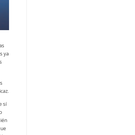
as
s ya
s
os
caz.
 sí
no
uién
que