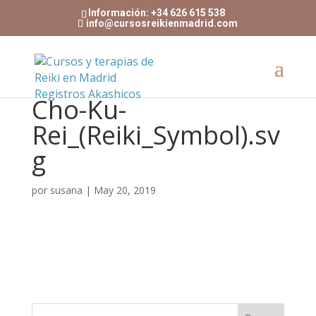
Información: +34 626 615 538
info@cursosreikienmadrid.com
Cho-Ku-
Rei_(Reiki_Symbol).sv
g
por
susana
|
May 20, 2019