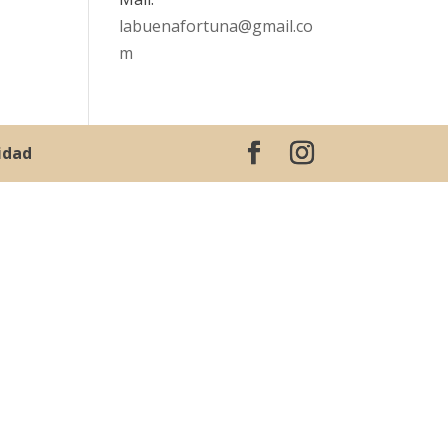
labuenafortuna@gmail.co
m
cidad