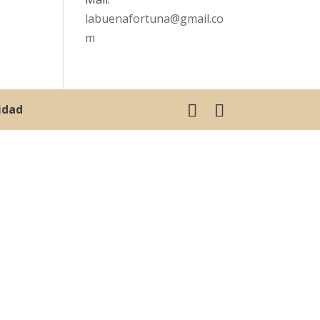
labuenafortuna@gmail.co
m
cidad