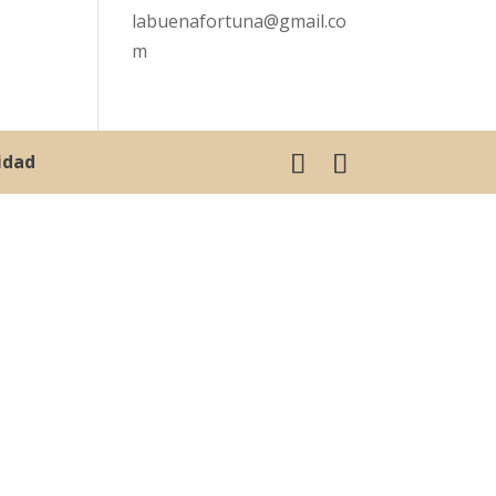
labuenafortuna@gmail.co
m
cidad