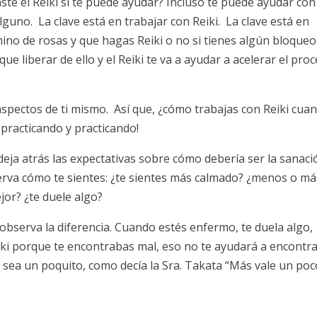
e el Reiki si te puede ayudar? Incluso te puede ayudar con
alguno. La clave está en trabajar con Reiki. La clave está en
ino de rosas y que hagas Reiki o no si tienes algún bloqueo
e liberar de ello y el Reiki te va a ayudar a acelerar el pro
 aspectos de ti mismo. Así que, ¿cómo trabajas con Reiki cua
 practicando y practicando!
eja atrás las expectativas sobre cómo debería ser la sanaci
serva cómo te sientes: ¿te sientes más calmado? ¿menos o má
jor? ¿te duele algo?
 observa la diferencia. Cuando estés enfermo, te duela algo,
 Reiki porque te encontrabas mal, eso no te ayudará a encontr
sea un poquito, como decía la Sra. Takata “Más vale un poc