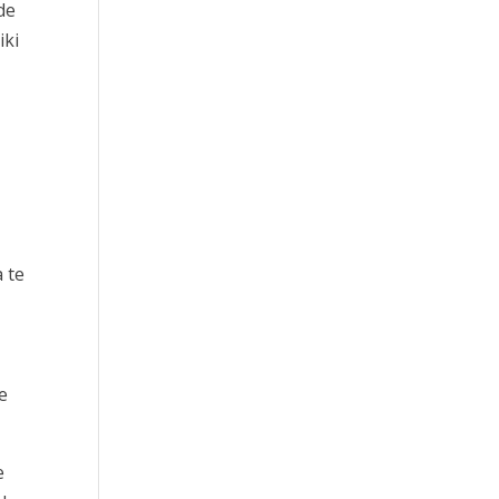
de
iki
 te
e
e