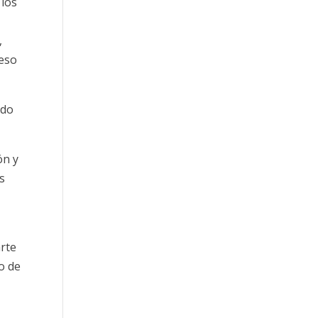
 los
,
ceso
ndo
ón y
s
arte
o de