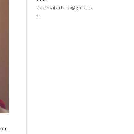
labuenafortuna@gmail.co
m
eren