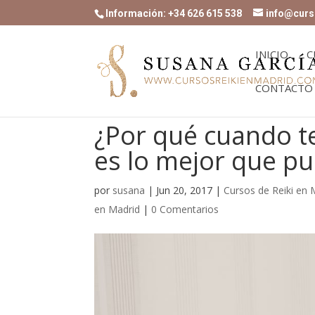
Información: +34 626 615 538
info@curs
INICIO
C
CONTACTO
¿Por qué cuando te
es lo mejor que p
por
susana
|
Jun 20, 2017
|
Cursos de Reiki en 
en Madrid
|
0 Comentarios