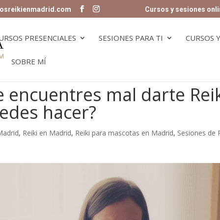
osreikienmadrid.com
Cursos y sesiones onli
URSOS PRESENCIALES
SESIONES PARA TI
CURSOS Y
SOBRE MÍ
 encuentres mal darte Rei
uedes hacer?
Madrid
,
Reiki en Madrid
,
Reiki para mascotas en Madrid
,
Sesiones de R