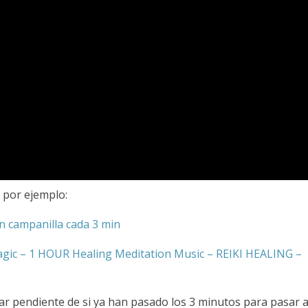
, por ejemplo:
 campanilla cada 3 min
gic – 1 HOUR Healing Meditation Music – REIKI HEALING –
tar pendiente de si ya han pasado los 3 minutos para pasar a