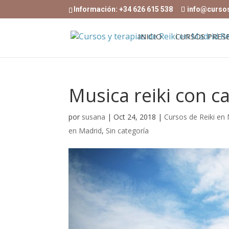
Información: +34 626 615 538
info@curso
INICIO
CURSOS PRES
Musica reiki con 
por
susana
|
Oct 24, 2018
|
Cursos de Reiki en
en Madrid
,
Sin categoría