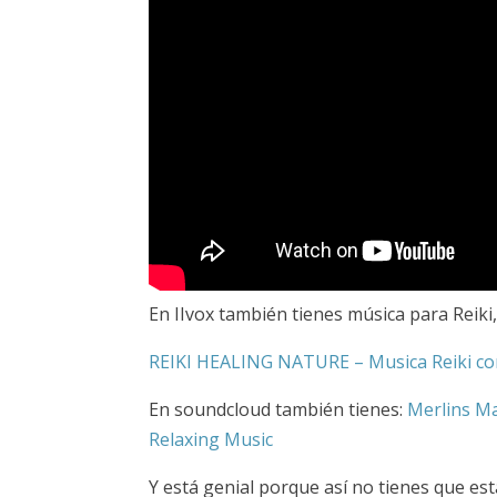
En IIvox también tienes música para Reiki
REIKI HEALING NATURE – Musica Reiki con
En soundcloud también tienes:
Merlins Ma
Relaxing Music
Y está genial porque así no tienes que es