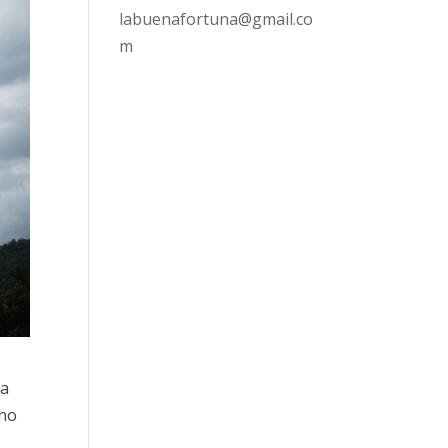
labuenafortuna@gmail.co
m
na
 no