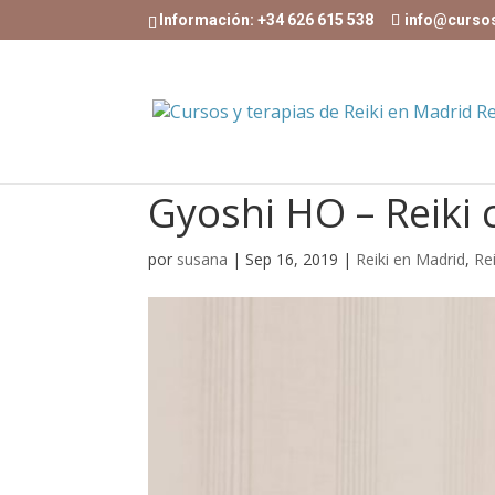
Información: +34 626 615 538
info@curso
Gyoshi HO – Reiki 
por
susana
|
Sep 16, 2019
|
Reiki en Madrid
,
Re