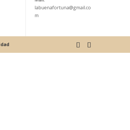
labuenafortuna@gmail.co
m
cidad